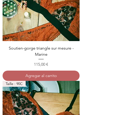
Soutien-gorge triangle sur mesure -
Marine
Precio
115,00 €
Agregar al carrito
Taille : 90C