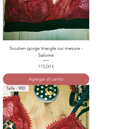
Soutien-gorge triangle sur mesure -
Salomé
Precio
115,00 €
Agregar al carrito
Taille : 90D