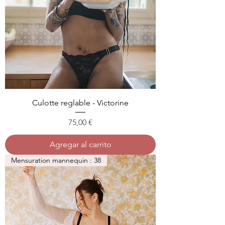
Culotte reglable - Victorine
Precio
75,00 €
Agregar al carrito
Mensuration mannequin : 38