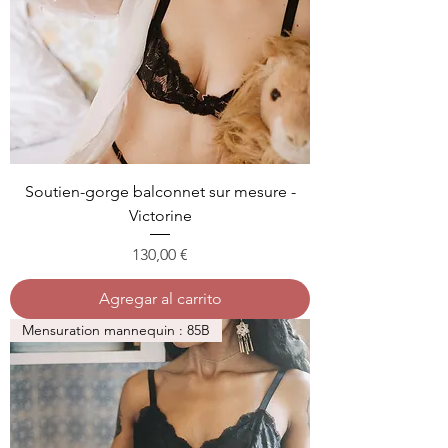
Soutien-gorge balconnet sur mesure -
Victorine
Precio
130,00 €
Agregar al carrito
Mensuration mannequin : 85B