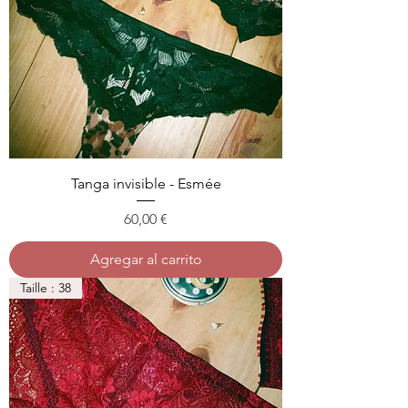
Tanga invisible - Esmée
Precio
60,00 €
Agregar al carrito
Taille : 38