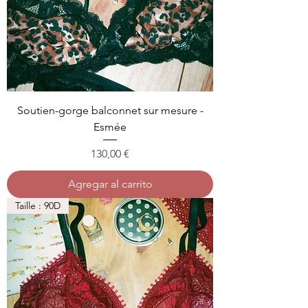
Soutien-gorge balconnet sur mesure -
Esmée
Precio
130,00 €
Agregar al carrito
Taille : 90D