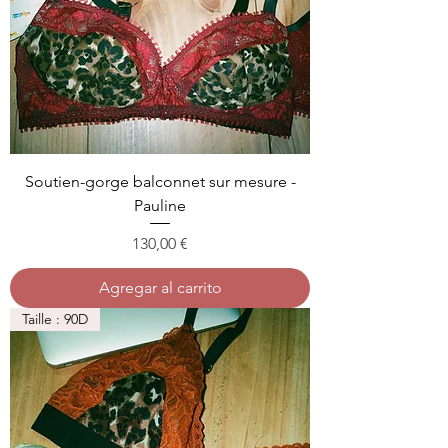
Soutien-gorge balconnet sur mesure -
Pauline
Precio
130,00 €
Agregar al carrito
Taille : 90D