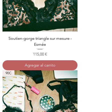
Soutien-gorge triangle sur mesure -
Esmée
Precio
115,00 €
Agregar al carrito
90C