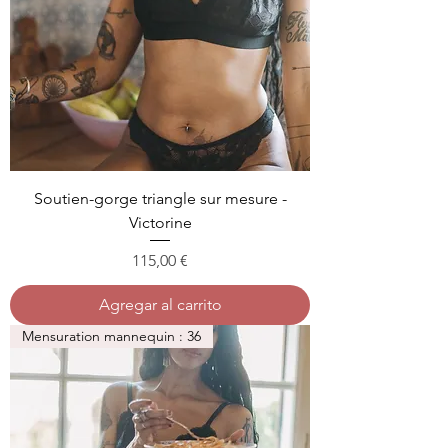
Soutien-gorge triangle sur mesure -
Victorine
Precio
115,00 €
Agregar al carrito
Mensuration mannequin : 36