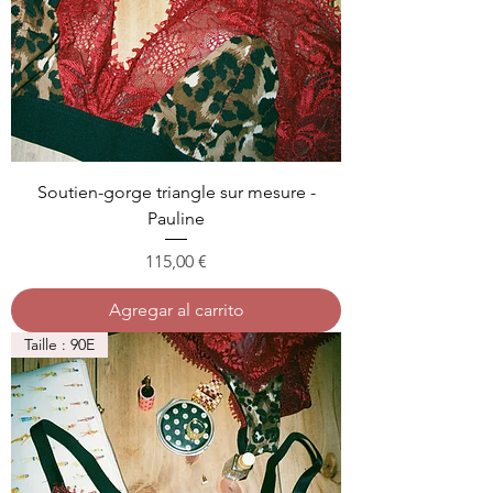
Soutien-gorge triangle sur mesure -
Pauline
Precio
115,00 €
Agregar al carrito
Taille : 90E