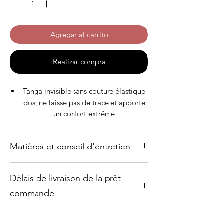
Agregar al carrito
Realizar compra
Tanga invisible sans couture élastique
dos, ne laisse pas de trace et apporte
un confort extrême
Devant et dos en dentelle avec motifs
léopards
Matières et conseil d'entretien
Des coutures aux hanches échancrées,
afin de mettre en valeur les jambes et
Matières
silhouette
Délais de livraison de la prêt-
Dentelle (provenance d'Italie) : tissu
Élastique à la taille pour le maintien
devant : Polyamide avec élasthanne
commande
Avec motifs léopards
Fond de culotte (provenance de
L'atelier déménage !