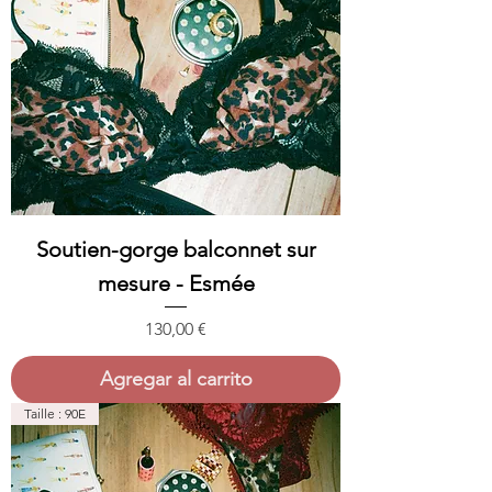
Soutien-gorge balconnet sur
mesure - Esmée
Precio
130,00 €
Agregar al carrito
Taille : 90E