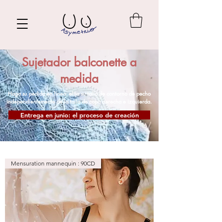
Sujetador balconette a
medida
Haga su pedido en línea: elija su talla de contorno de pecho
independientemente de la talla de copa derecha e izquierda.
Entrega en junio: el proceso de creación
Mensuration mannequin : 90CD