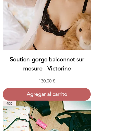
Soutien-gorge balconnet sur
mesure - Victorine
Precio
130,00 €
Agregar al carrito
90C