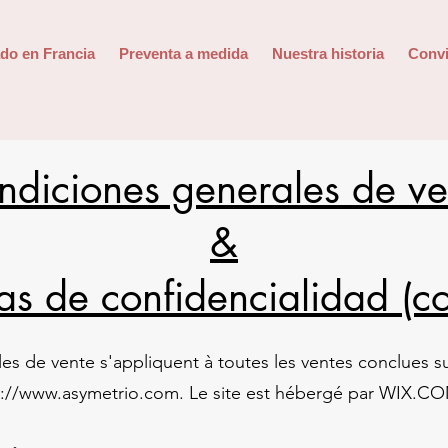
do en Francia
Preventa a medida
Nuestra historia
Convi
ndiciones generales de ve
&
cas de confidencialidad (c
les de vente s'appliquent à toutes les ventes conclues s
s://www.asymetrio.com
. Le site est hébergé par WIX.C