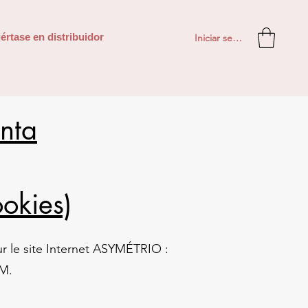
Iniciar sesión
értase en distribuidor
nta
ookies)
ur le site Internet ASYMÉTRIO :
OM.