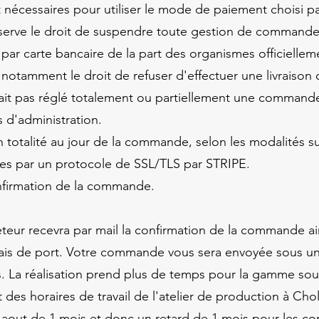
nécessaires pour utiliser le mode de paiement choisi par 
rve le droit de suspendre toute gestion de commande e
 par carte bancaire de la part des organismes officielle
 notamment le droit de refuser d'effectuer une livrais
ait pas réglé totalement ou partiellement une command
s d'administration.
 totalité au jour de la commande, selon les modalités su
ées par un protocole de SSL/TLS par STRIPE.
onfirmation de la commande.
eteur recevra par mail la confirmation de la commande ain
 frais de port. Votre commande vous sera envoyée sous un
. La réalisation prend plus de temps pour la gamme sou
des horaires de travail de l'atelier de production à Ch
 d'aout de 1 mois et donc un retard de 1 mois pour les 