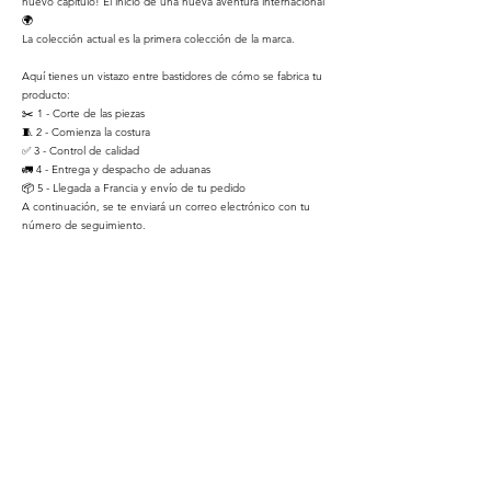
nuevo capítulo! El inicio de una nueva aventura internacional
🌍
La colección actual es la primera colección de la marca.
Aquí tienes un vistazo entre bastidores de cómo se fabrica tu
producto:
✂️ 1 - Corte de las piezas
🧵 2 - Comienza la costura
✅ 3 - Control de calidad
🚛 4 - Entrega y despacho de aduanas
📦 5 - Llegada a Francia y envío de tu pedido
A continuación, se te enviará un correo electrónico con tu
número de seguimiento.
El taller nos reserva las máquinas para mayo.
Lamentablemente, no pueden atender nuestros pedidos
antes de esa fecha. Gracias por su comprensión.
Sigue los entresijos de la marca
Lencería a medid