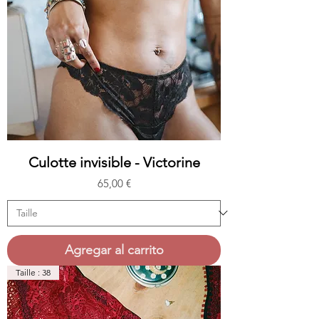
Culotte invisible - Victorine
Precio
65,00 €
Agregar al carrito
Taille : 38