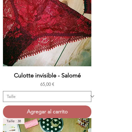
Culotte invisible - Salomé
Precio
65,00 €
Agregar al carrito
Taille : 38