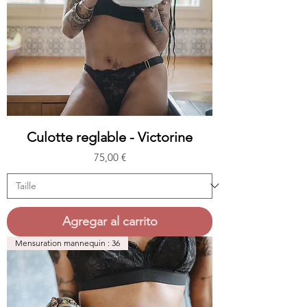
Culotte reglable - Victorine
Precio
75,00 €
Agregar al carrito
Mensuration mannequin : 36