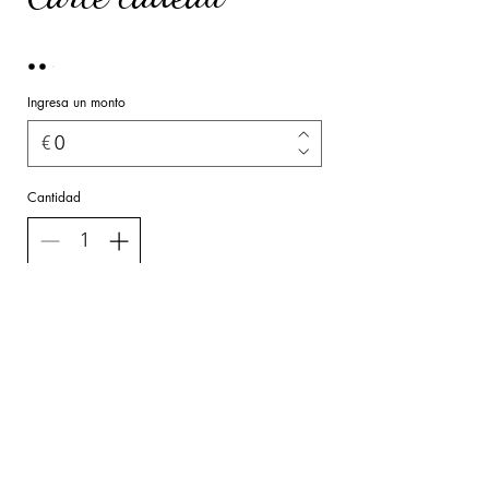
Ingresa un monto
€
Cantidad
Comprar ahora
La tarjeta regalo Asymétrio es la elegancia de un regalo
personalizado. Regálale la libertad de elegir la lencería
que realmente le queda bien. Lencería a medida, de la 80
a la 120, de la 34 a la 50. Un regalo refinado, útil y
pensado para ella.