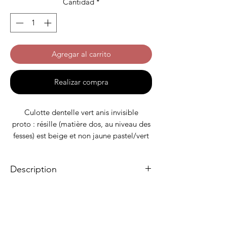
Cantidad
*
Agregar al carrito
Realizar compra
Culotte dentelle vert anis invisible
proto : résille (matière dos, au niveau des
fesses) est beige et non jaune pastel/vert
anis comme la nouvelle co
Description
Taille S : 36
Taille M : 42
La culotte invisible, en dentelle et confort
Taille M : 44
Matière
!
Dentelle pour le devant
Matières
Dos en résille, cousu sans élastique, ne