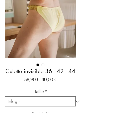
Culotte invisible 36 - 42 - 44
Precio
Precio
 58,90 € 
40,00 €
de
Taille
*
oferta