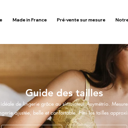
le
Made in France
Pré-vente sur mesure
Notre
Guide des tailles
e idéale de lingerie grâce au simulateur Asymétrio. Mesurez
erie ajustée, belle et confortable. Fini les tailles approx