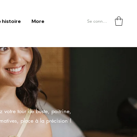
 histoire
More
Se connecter
 votre tour de buste, poitrine,
imatives, place à la précision !