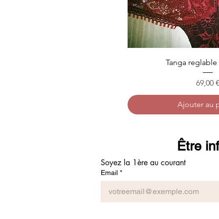
Tanga reglable
Prix
69,00 
Ajouter au 
Être in
Soyez la 1ère au courant
Email
*