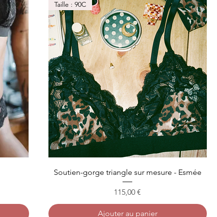
Taille : 90C
Soutien-gorge triangle sur mesure - Esmée
Prix
115,00 €
Ajouter au panier