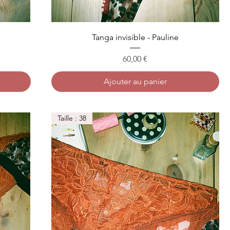
Tanga invisible - Pauline
Prix
60,00 €
Ajouter au panier
Taille : 38