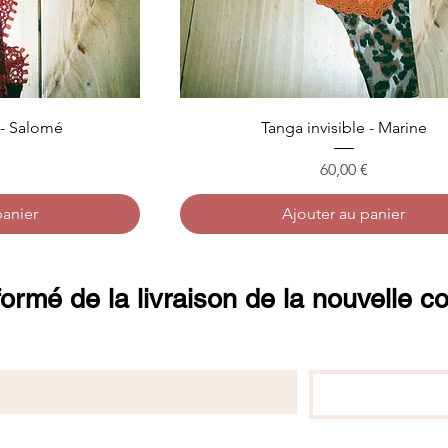
 - Salomé
Tanga invisible - Marine
Prix
€
60,00 €
panier
Ajouter au panier
formé de la livraison de la nouvelle co