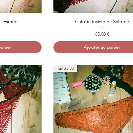
e - Esmée
Culotte invisible - Salomé
Prix
€
65,00 €
panier
Ajouter au panier
Taille : 38