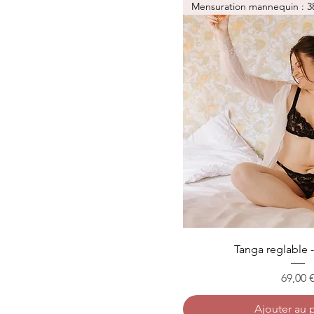
Mensuration mannequin : 3
Tanga reglable -
Prix
69,00 
Ajouter au 