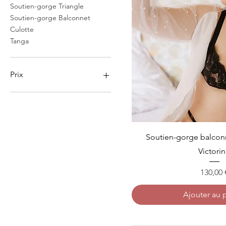
Soutien-gorge Triangle
Soutien-gorge Balconnet
Culotte
Tanga
Prix
60 €
130 €
Soutien-gorge balconn
Victori
Prix
130,00 
Ajouter au 