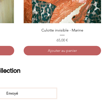
Culotte invisible - Marine
Prix
65,00 €
Ajouter au panier
llection
Envoyé