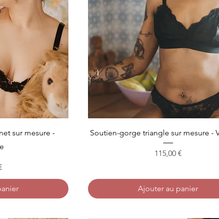
et sur mesure -
Soutien-gorge triangle sur mesure - V
ne
Prix
115,00 €
€
panier
Ajouter au panier