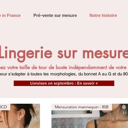
 in France
Pré-vente sur mesure
Notre histoire
Lingerie sur mesur
z votre taille de tour de buste indépendamment de votre t
our s’adapter à toutes les morphologies, du bonnet A au G et du 80
Livraison en septembre : En savoir +
90CD
Mensuration mannequin : 85B