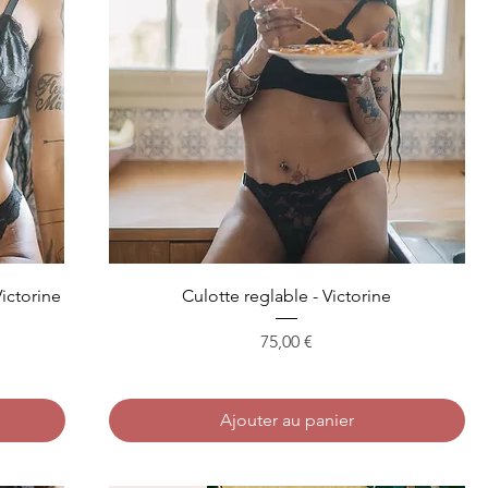
ictorine
Culotte reglable - Victorine
Prix
75,00 €
Ajouter au panier