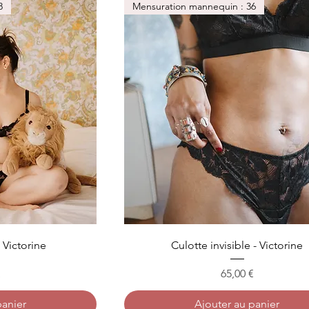
8
Mensuration mannequin : 36
 Victorine
Culotte invisible - Victorine
Prix
€
65,00 €
panier
Ajouter au panier