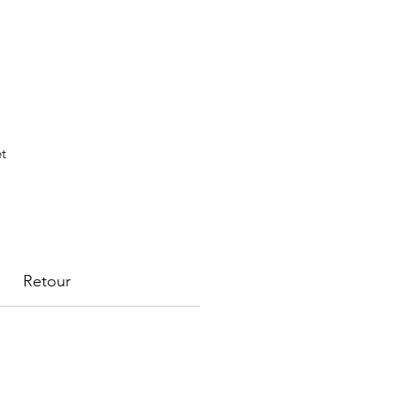
et
s
Retour