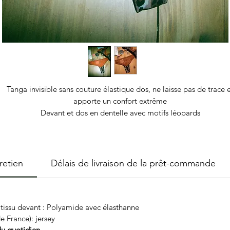
Tanga invisible sans couture élastique dos, ne laisse pas de trace 
apporte un confort extrême
Devant et dos en dentelle avec motifs léopards
Des coutures aux hanches échancrées, afin de mettre en valeur le
jambes et silhouette
Élastique à la taille pour le maintien
retien
Délais de livraison de la prêt-commande
: tissu devant : Polyamide avec élasthanne
 France): jersey
du quotidien