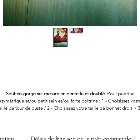
Soutien-gorge sur mesure en dentelle et doublé.
Pour poitrine
asymétrique et/ou petit sein et/ou forte poitrine : 1 - Choisissez votr
aille de tour de buste / 2 - Choisissez votre taille de bonnet droit / 3
Votre taille de bonnet gauche
Style de coupe : soutien-gorge triangle
Sans armature ou séparateur en ferraille
retien
Délais de livraison de la prêt-commande