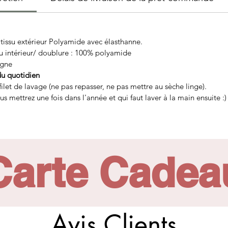
Maintien et confort, grâce à son élastique de tour de taille, doux
avec une forte élasticité pour assurer un bon maintien
Bretelles réglables (la largeur des bretelles varie selon les tailles : p
: tissu extérieur Polyamide avec élasthanne.
petit 12cm plus grand 19cm)
issu intérieur/ doublure : 100% polyamide
Agrafes dos sur 3 positions (la largeur varie aussi selon les tailles 
agne
plus petit 4cm plus grand 7,5cm)
du quotidien
let de lavage (ne pas repasser, ne pas mettre au sèche linge).
s mettrez une fois dans l'année et qui faut laver à la main ensuite :)
Carte Cadea
Avis Clients