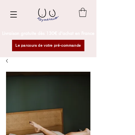
Livraison gratuite dès 130€ d'achat en France
Le parcours de votre pré-commande