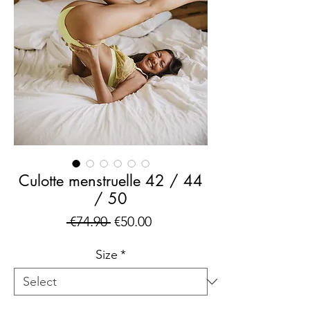
Culotte menstruelle 42 / 44
/ 50
Regular
Sale
 €74.90 
€50.00
Price
Price
Size
*