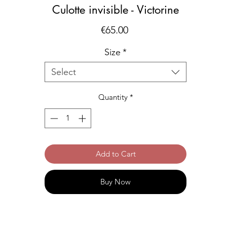
Culotte invisible - Victorine
Price
€65.00
Size
*
Select
Quantity
*
Add to Cart
Buy Now