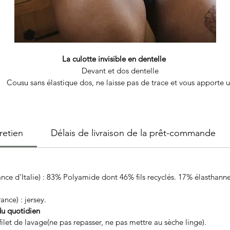
La culotte invisible en dentelle
Devant et dos dentelle
Cousu sans élastique dos, ne laisse pas de trace et vous apporte 
confort extrême.
Des coutures aux hanches échancrées, afin de mettre en valeur vot
jambe et votre silhouette.
Élastique à la taille pour le maintien
retien
Délais de livraison de la prêt-commande
Du 34 au 50
ance d'Italie) : 83% Polyamide dont 46% fils recyclés. 17% élasthanne
nce) : jersey.
du quotidien
let de lavage(ne pas repasser, ne pas mettre au sèche linge).