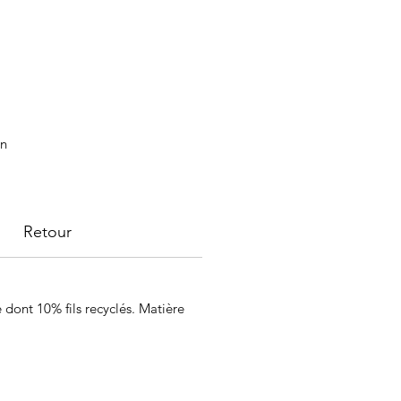
un
re
Retour
 dont 10% fils recyclés. Matière