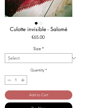
Culotte invisible - Salomé
Price
€65.00
Size
*
Quantity
*
Add to Cart