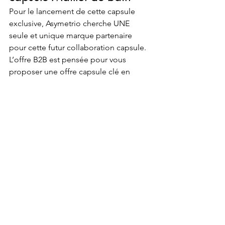
Pour le lancement de cette capsule 
exclusive, Asymetrio cherche UNE 
seule et unique marque partenaire 
pour cette futur collaboration capsule. 
L’offre B2B est pensée pour vous 
proposer une offre capsule clé en 
main. Vous intégrez une gamme 
différenciante à votre offre. 
Catalogue prêt à l’emploi : une sélection de modèles stylisés et performants.
Voir tout
Posts similaires