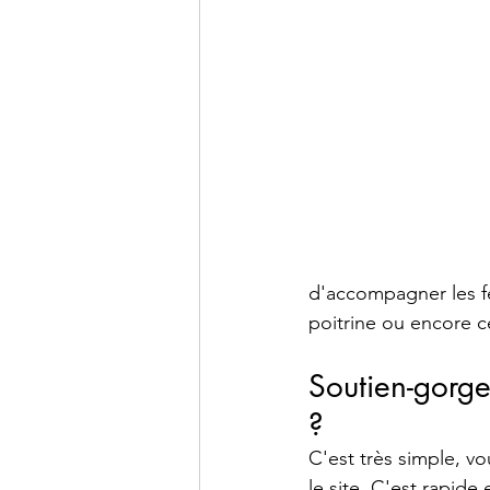
d'accompagner les fe
poitrine ou encore c
Soutien-gorge
?
C'est très simple, v
le site. C'est rapide e