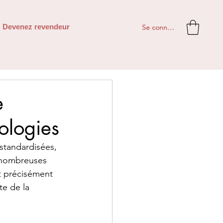
Se connecter
Devenez revendeur
e
ologies
 standardisées, 
e nombreuses 
t précisément 
e de la 