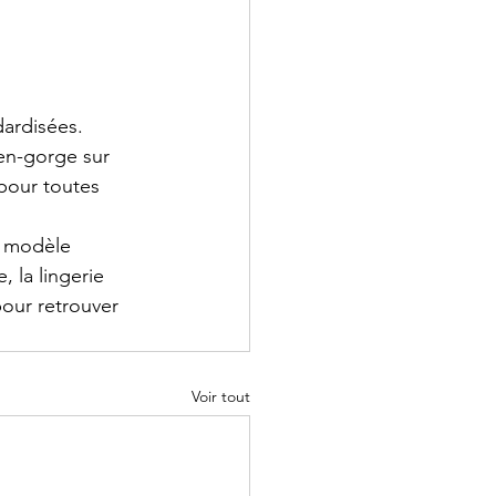
dardisées. 
ien-gorge sur 
pour toutes 
n modèle 
 la lingerie 
our retrouver 
Voir tout