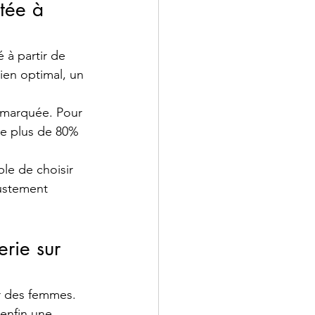
tée à 
 à partir de 
ien optimal, un 
marquée. Pour 
ue plus de 80% 
le de choisir 
ustement 
erie sur 
 des femmes. 
enfin une 