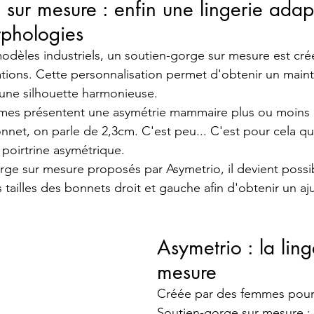
 sur mesure : enfin une lingerie adap
rphologies
dèles industriels, un soutien-gorge sur mesure est créé
ions. Cette personnalisation permet d'obtenir un maint
 une silhouette harmonieuse.
es présentent une asymétrie mammaire plus ou moins 
nnet, on parle de 2,3cm. C'est peu... C'est pour cela q
oirtrine asymétrique.  
rge sur mesure proposés par Asymetrio, il devient possib
ailles des bonnets droit et gauche afin d'obtenir un aj
.
Asymetrio : la ling
mesure 
Créée par des femmes pour
Soutien-gorge sur mesure : 