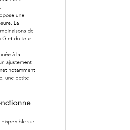
s 
ropose une 
esure. La 
ombinaisons de 
u G et du tour 
née à la 
un ajustement 
rmet notamment 
, une petite 
onctionne 
 disponible sur 