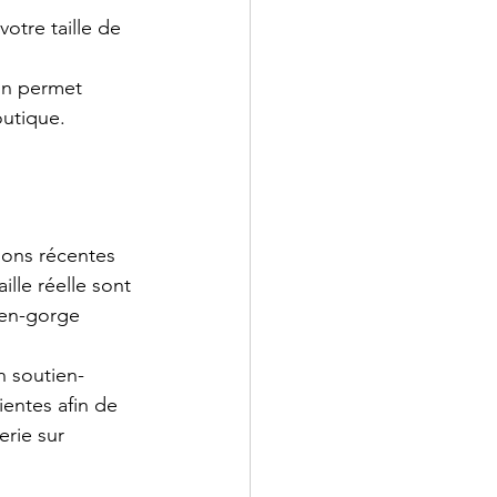
otre taille de 
ion permet 
outique.
ions récentes 
ille réelle sont 
tien-gorge 
n soutien-
entes afin de 
erie sur 