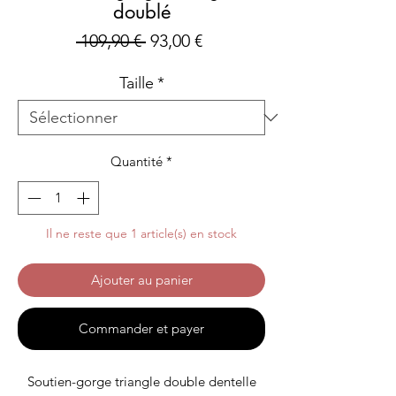
doublé
Prix
Prix
 109,90 € 
93,00 €
original
promotionnel
Taille
*
Quantité
*
Il ne reste que 1 article(s) en stock
Ajouter au panier
Commander et payer
Soutien-gorge triangle double dentelle