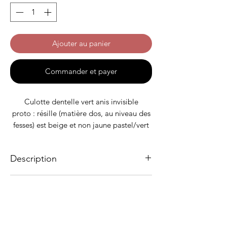
Ajouter au panier
Commander et payer
Culotte dentelle vert anis invisible
proto : résille (matière dos, au niveau des
fesses) est beige et non jaune pastel/vert
anis comme la nouvelle co
Description
Taille S : 36
Taille M : 42
La culotte invisible, en dentelle et confort
Taille M : 44
Matière
!
Dentelle pour le devant
Matières
Dos en résille, cousu sans élastique, ne
Dentelle : tissu devant : 82%
laisse pas de trace et vous apporte un