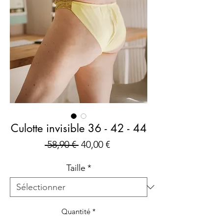
Culotte invisible 36 - 42 - 44
Prix
Prix
 58,90 € 
40,00 €
original
promotionnel
Taille
*
Quantité
*