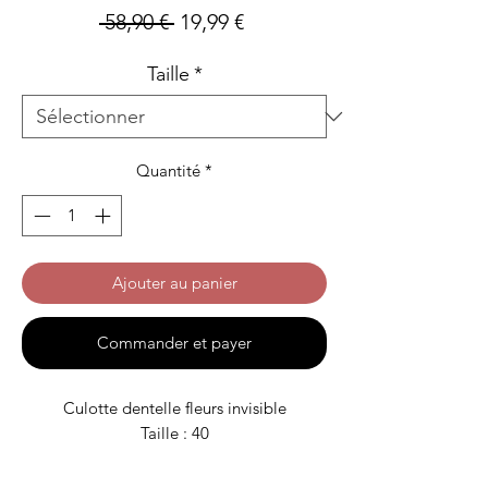
Prix
Prix
 58,90 € 
19,99 €
original
promotionnel
Taille
*
Quantité
*
Ajouter au panier
Commander et payer
Culotte dentelle fleurs invisible
Taille : 40