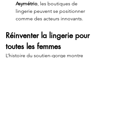
Asymétrio
, les boutiques de 
lingerie peuvent se positionner 
comme des acteurs innovants.
Réinventer la lingerie pour 
toutes les femmes
L’histoire du soutien-gorge montre 
combien les standards ont évolué au fil 
du temps. Aujourd’hui, il est plus que 
jamais nécessaire d’offrir des solutions 
adaptées à toutes les femmes. Avec 
Asymétrio 
Lingerie, nous faisons de la 
lingerie sur mesure
 et du 
soutien-
gorge asymétrique
 des standards 
accessibles à toutes, pour que chaque 
femme puisse se sentir belle et bien 
dans sa peau.
Si vous êtes revendeur et souhaitez 