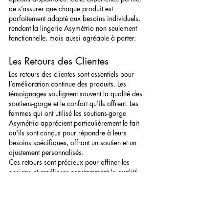
de s’assurer que chaque produit est 
parfaitement adapté aux besoins individuels, 
rendant la lingerie Asymétrio non seulement 
fonctionnelle, mais aussi agréable à porter.
Les Retours des Clientes
Les retours des clientes sont essentiels pour 
l’amélioration continue des produits. Les 
témoignages soulignent souvent la qualité des 
soutiens-gorge et le confort qu'ils offrent. Les 
femmes qui ont utilisé les soutiens-gorge 
Asymétrio apprécient particulièrement le fait 
qu'ils sont conçus pour répondre à leurs 
besoins spécifiques, offrant un soutien et un 
ajustement personnalisés.
Ces retours sont précieux pour affiner les 
designs et améliorer constamment la qualité 
des produits. Nous prenons en compte 
chaque commentaire, qu'il s'agisse d'une 
suggestion ou d'un compliment, pour nous 
assurer que nos soutiens-gorge continuent de 