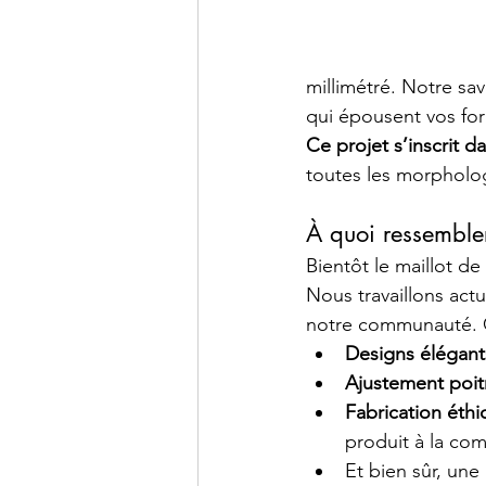
millimétré. Notre sa
qui épousent vos fo
Ce projet s’inscrit d
toutes les morpholo
À quoi ressembler
Bientôt le maillot d
Nous travaillons act
notre communauté. C
Designs élégant
Ajustement poitr
Fabrication éth
produit à la c
Et bien sûr, une 