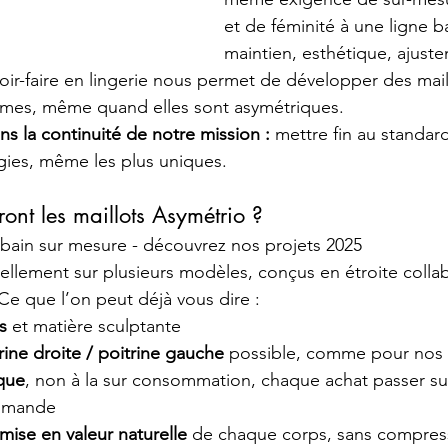
et de féminité à une ligne ba
maintien, esthétique, ajust
voir-faire en lingerie nous permet de développer des mail
rmes, même quand elles sont asymétriques.
ans la continuité de notre mission :
 mettre fin au standar
gies, même les plus uniques.
ont les maillots Asymétrio ?
e bain sur mesure - découvrez nos projets 2025
uellement sur plusieurs modèles, conçus en étroite colla
e que l’on peut déjà vous dire :
s
 et matière sculptante
ine droite / poitrine gauche
 possible, comme pour nos
ique
, non à la sur consommation, chaque achat passer sur 
ommande 
mise en valeur naturelle
 de chaque corps, sans compres