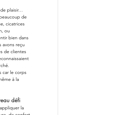
de plaisir… 
r beaucoup de 
, cicatrices 
n, ou 
entir bien dans 
s avons reçu 
 de clientes 
econnaissaient 
rché.
 car le corps 
même à la 
eau défi
appliquer la 
re, de confort 