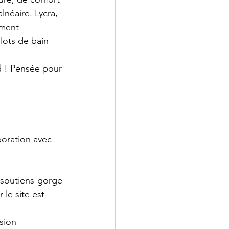
lnéaire. Lycra, 
ement 
lots de bain 
d ! Pensée pour 
boration avec 
 soutiens-gorge
le site est 
sion 