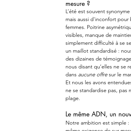
mesure ?
L’été est souvent synonyme 
mais aussi d'inconfort pou
femmes. Poitrine asymétrique
visibles, manque de maintie
simplement difficulté à se s
un maillot standardisé : nou
des dizaines de témoignages
nous disant qu’elles ne se r
dans 
aucune offre
 sur le ma
Et nous les avons entendues
ne se standardise pas, pas 
plage.
Le même ADN, un nouv
Notre ambition est simple : 
même exigence de sur-mesu