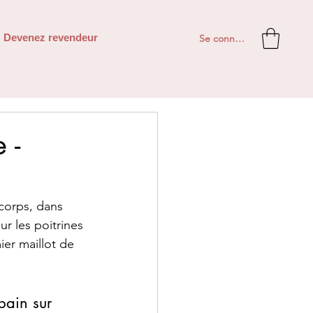
Se connecter
Devenez revendeur
 -
corps, dans 
r les poitrines 
er maillot de 
bain sur 