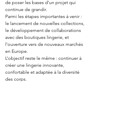
de poser les bases d’un projet qui 
continue de grandir.
Parmi les étapes importantes à venir : 
le lancement de nouvelles collections, 
le développement de collaborations 
avec des boutiques lingerie, et 
l’ouverture vers de nouveaux marchés 
en Europe.
L’objectif reste le même : continuer à 
créer une lingerie innovante, 
confortable et adaptée à la diversité 
des corps.
Merci pour ces trois 
premières années
Asymétrio fête ses 3 ans aujourd'hui ! 
Ca marque une étape importante pour 
le développement de la marque. 