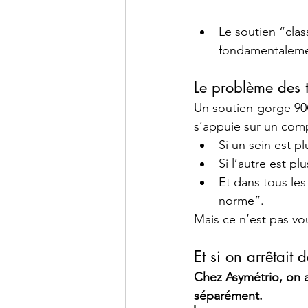
Le soutien “clas
fondamentaleme
Le problème des t
Un soutien-gorge 90C
s’appuie sur un com
Si un sein est plu
Si l’autre est pl
Et dans tous les
norme”.
Mais ce n’est pas vous
Et si on arrêtait 
Chez Asymétrio, on a
séparément.