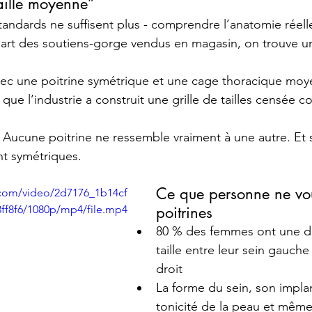
aille moyenne”
standards ne suffisent plus - comprendre l’anatomie réell
upart des soutiens-gorge vendus en magasin, on trouve 
ec une poitrine symétrique et une cage thoracique moy
que l’industrie a construit une grille de tailles censée co
? Aucune poitrine ne ressemble vraiment à une autre. Et s
nt symétriques.
Ce que personne ne vous
c.com/video/2d7176_1b14cf
ff8f6/1080p/mp4/file.mp4
poitrines
80 % des femmes ont une di
taille entre leur sein gauche 
droit 
La forme du sein, son implan
tonicité de la peau et même 