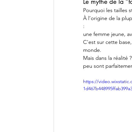
Le mythe de la “t
Pourquoi les tailles 
À l’origine de la pl
: 
une femme jeune, av
C'est sur cette base, 
monde.
Mais dans la réalité 
peu sont parfaiteme
https://video.wixstati
1d467b448995ffab399a3