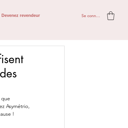
Se connecter
Devenez revendeur
fisent
 des
 que 
ez Asymétrio, 
cause !