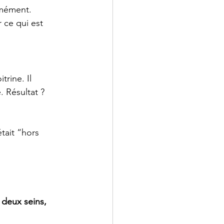
rmément.
 ce qui est 
trine. Il 
 Résultat ?
tait “hors 
 deux seins, 