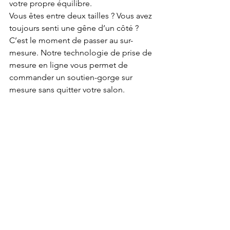
votre propre équilibre.
Vous êtes entre deux tailles ? Vous avez 
toujours senti une gêne d’un côté ? 
C’est le moment de passer au sur-
mesure. Notre technologie de prise de 
mesure en ligne vous permet de 
commander un soutien-gorge sur 
mesure sans quitter votre salon.
Nous croyons en une lingerie 
engagée, au service du bien-être 
corporel et mental, parce qu’un 
soutien-gorge bien ajusté peut faire 
plus que sublimer une silhouette : il 
peut réconcilier une femme avec son 
corps.