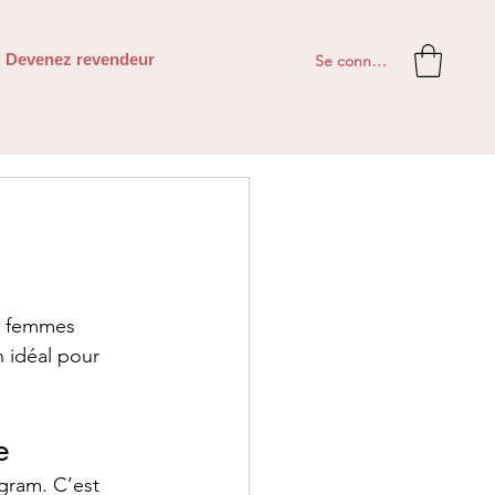
Se connecter
Devenez revendeur
s femmes 
n idéal pour 
e
gram. C’est 