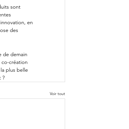
uits sont 
entes 
 innovation, en 
pose des 
de de demain 
 co-création 
la plus belle 
t ?
Voir tout