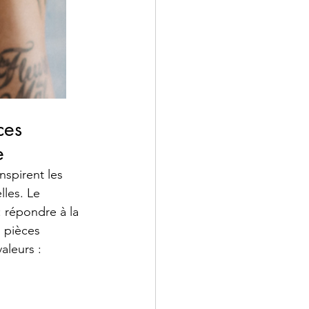
ces 
e
nspirent les 
lles. Le 
 répondre à la 
 pièces 
leurs : 