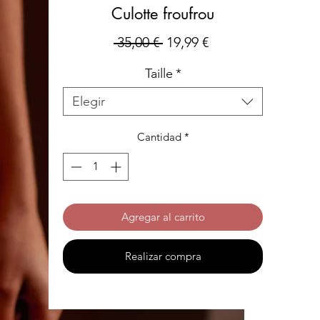
Culotte froufrou
Precio
Precio
 35,00 € 
19,99 €
de
Taille
*
oferta
Elegir
Cantidad
*
Agregar al carrito
Realizar compra