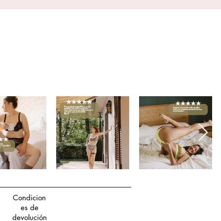
Condicion
es de
devolución