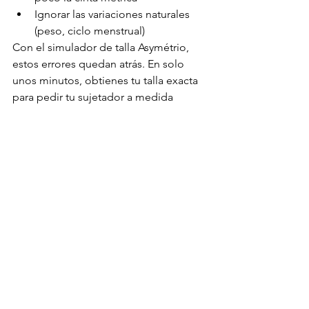
Ignorar las variaciones naturales 
(peso, ciclo menstrual)
Con el simulador de talla Asymétrio, 
estos errores quedan atrás. En solo 
unos minutos, obtienes tu talla exacta 
para pedir tu sujetador a medida 
online.
Un sujetador 
revolucionario para todos 
los pechos
Tanto si tienes un pecho pequeño 
copa AA, una talla 80D, una copa G o 
una morfología específica, Asymétrio 
ofrece una solución adaptada.
Nuestra misión es clara: crear lencería 
para todas las morfologías, donde 