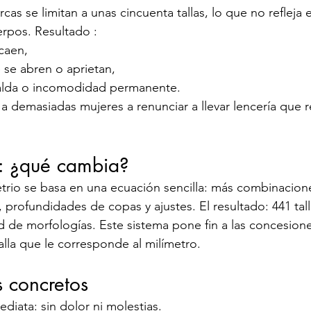
cas se limitan a unas cincuenta tallas, lo que no refleja 
erpos. Resultado :
caen,
 se abren o aprietan,
alda o incomodidad permanente.
a a demasiadas mujeres a renunciar a llevar lencería que 
: ¿qué cambia?
rio se basa en una ecuación sencilla: más combinacione
profundidades de copas y ajustes. El resultado: 441 tal
 de morfologías. Este sistema pone fin a las concesione
alla que le corresponde al milímetro.
s concretos
iata: sin dolor ni molestias.