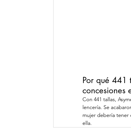
Por qué 441 t
concesiones e
Con 441 tallas, Asym
lencería. Se acabaro
mujer debería tener 
ella.