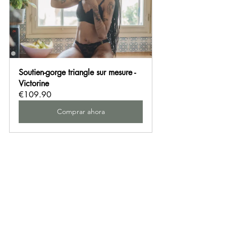
Soutien-gorge triangle sur mesure - 
Victorine
€109.90
Comprar ahora
👙 La lencería asimétrica a 
medida: una revolución 
que cambiará el mundo 
de la lencería
En Asymétrio, puedes :