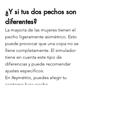
¿Y si tus dos pechos son 
diferentes?
La mayoría de las mujeres tienen el 
pecho ligeramente asimétrico. Esto 
puede provocar que una copa no se 
llene completamente. El simulador 
tiene en cuenta este tipo de 
diferencias y puede recomendar 
ajustes específicos.
En Asymétrio, puedes elegir tu 
contorno bajo pecho 
independientemente de la copa 
derecha y la copa izquierda. Del 80 al 
120 y de la A a la G, la marca ofrece 441 
tallas diferentes.
Algunas referencias de 