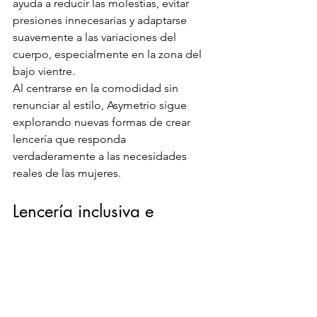
ayuda a reducir las molestias, evitar 
presiones innecesarias y adaptarse 
suavemente a las variaciones del 
cuerpo, especialmente en la zona del 
bajo vientre.
Al centrarse en la comodidad sin 
renunciar al estilo, Asymetrio sigue 
explorando nuevas formas de crear 
lencería que responda 
verdaderamente a las necesidades 
reales de las mujeres.
Lencería inclusiva e 
innovadora
Uno de los mayores puntos fuertes de 
Asymetrio es su compromiso con una 
lencería verdaderamente inclusiva. La 
marca no está diseñada para un tipo 