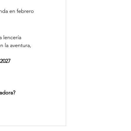
enda en febrero
a lencería
n la aventura, 
 2027
iadora?