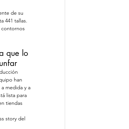
ente de su 
a 441 tallas.
 contornos 
a que lo 
iunfar
oducción 
quipo han 
 a medida y a 
á lista para 
en tiendas 
s story del 